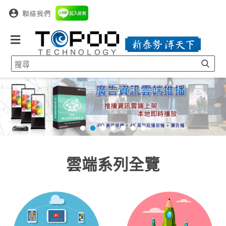
跳
到
主
要
內
容
雲端系列全覽