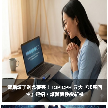
電腦壞了別急著丟！TOP CPR 五大『起死回
生』絕招，讓舊機秒變新機