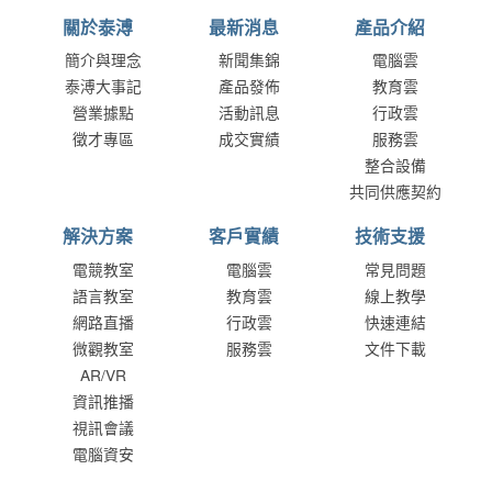
關於泰溥
最新消息
產品介紹
簡介與理念
新聞集錦
電腦雲
泰溥大事記
產品發佈
教育雲
營業據點
活動訊息
行政雲
徵才專區
成交實績
服務雲
整合設備
共同供應契約
解決方案
客戶實績
技術支援
電競教室
電腦雲
常見問題
語言教室
教育雲
線上教學
網路直播
行政雲
快速連結
微觀教室
服務雲
文件下載
AR/VR
資訊推播
視訊會議
電腦資安