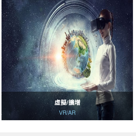
虛擬/擴增
VR/AR